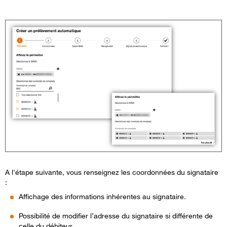
A l'étape suivante, vous
renseignez
les
c
oordonnées
du
signataire
:
Affichage
des
informations
inhérentes
au
signataire.
Possibilité
de modifier
l’adresse
du
signataire
si
différente
de
celle
du
débiteur